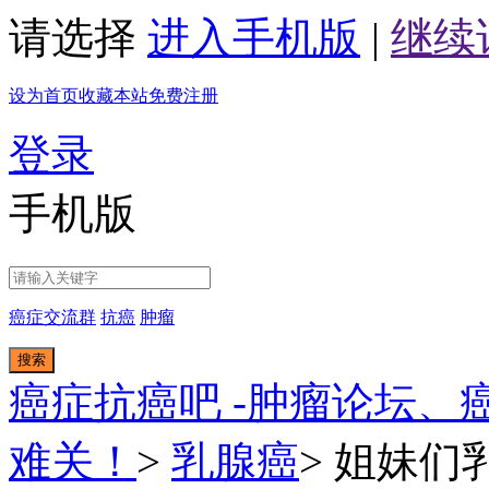
请选择
进入手机版
|
继续
设为首页
收藏本站
免费注册
登录
手机版
癌症交流群
抗癌
肿瘤
搜索
癌症抗癌吧 -肿瘤论坛、
难关！
>
乳腺癌
>
姐妹们