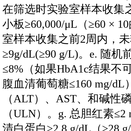
在筛选时实验室样本收集
小板≥60,000/μL（≥60 
室样本收集之前2周内，
≥9g/dL(≥90 g/L)。e.
≤8%（如果HbA1c结果
腹血清葡萄糖≤160 mg/d
（ALT）、AST、和碱性磷
（ULN）。g. 总胆红素≤2 mg
清白蛋白≥2.8 g/dL（≥28 g/