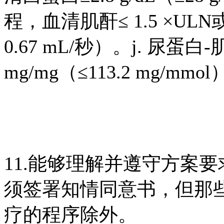
程，血清肌酐≤ 1.5 ×ULN或
0.67 mL/秒）。j. 尿蛋白
mg/mg（≤113.2 mg/m
11.能够理解并遵守方案
须签署知情同意书，但那
疗的程序除外。