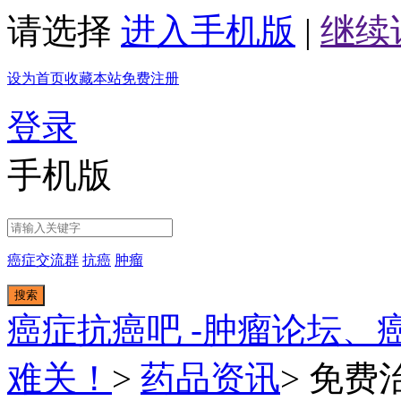
请选择
进入手机版
|
继续
设为首页
收藏本站
免费注册
登录
手机版
癌症交流群
抗癌
肿瘤
搜索
癌症抗癌吧 -肿瘤论坛、
难关！
>
药品资讯
>
免费