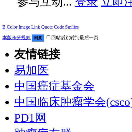
参与互动...
登录
立即
B
Color
Image
Link
Quote
Code
Smilies
本版积分规则
回帖后跳转到最后一页
回复
友情链接
易加医
中国癌症基金会
中国临床肿瘤学会(csco
PD1网