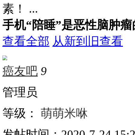
素！ ...
手机“陪睡”是恶性脑肿
查看全部
从新到旧查看
癌友吧
9
管理员
等级：
萌萌米咻
发帖时间：2020-7-24 15:2