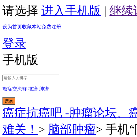
请选择
进入手机版
|
继续
设为首页
收藏本站
免费注册
登录
手机版
癌症交流群
抗癌
肿瘤
搜索
癌症抗癌吧 -肿瘤论坛、
难关！
>
脑部肿瘤
>
手机