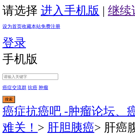
请选择
进入手机版
|
继续
设为首页
收藏本站
免费注册
登录
手机版
癌症交流群
抗癌
肿瘤
搜索
癌症抗癌吧 -肿瘤论坛、
难关！
>
肝胆胰癌
>
肝癌