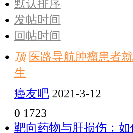
默认排序
发帖时间
回帖时间
顶
医路导航肿瘤患者就
生
癌友吧
2021-3-12
0
1723
靶向药物与肝损伤：如